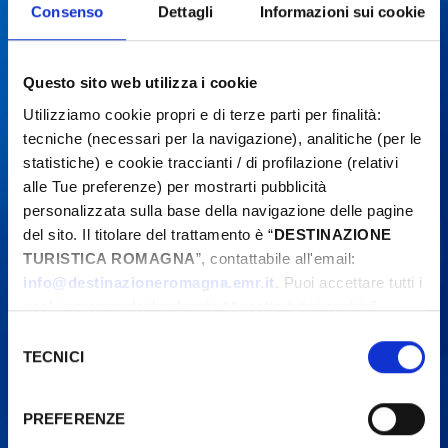
Consenso
Dettagli
Informazioni sui cookie
Questo sito web utilizza i cookie
Utilizziamo cookie propri e di terze parti per finalità:
tecniche (necessari per la navigazione), analitiche (per le
statistiche) e cookie traccianti / di profilazione (relativi
alle Tue preferenze) per mostrarti pubblicità
personalizzata sulla base della navigazione delle pagine
del sito. Il titolare del trattamento è “
DESTINAZIONE
TURISTICA ROMAGNA
”, contattabile all'email:
info@destinazioneromagna.emr.it
. Puoi accettare tutti i
cookie premendo il pulsante “Accetta tutti i cookie”,
proseguire cliccando su “Usa solo i cookie necessari" o
Selezione
gestire le tue preferenze facendo clic su “Personalizza”.
TECNICI
del
Qualora acconsenti a tutti i cookie i Tuoi dati potranno
consenso
essere trasferiti da Google in USA, Paese che
PREFERENZE
attualmente non fornisce garanzie idonee per il