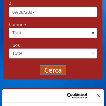
A
Comune
Tipos
Cerca
Gli eventi potrebbero subire variazioni,
contattare sempre gli organizzatori prima di
recarsi in loco.