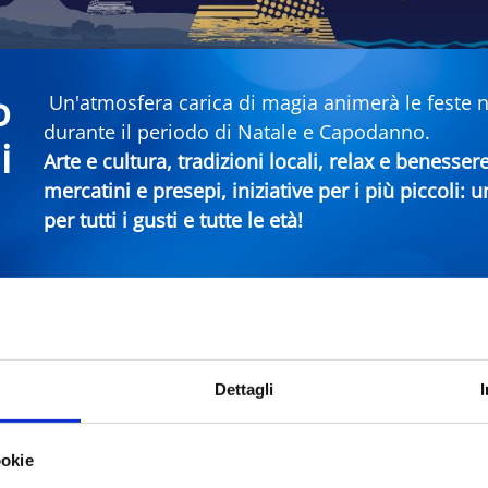
o
Un'atmosfera carica di magia animerà le feste nei
durante il periodo di Natale e Capodanno.
i
Arte e cultura, tradizioni locali, relax e benesser
mercatini e presepi, iniziative per i più piccoli:
per tutti i gusti e tutte le età!
era Rimini
Dettagli
Comune
Ti
ookie