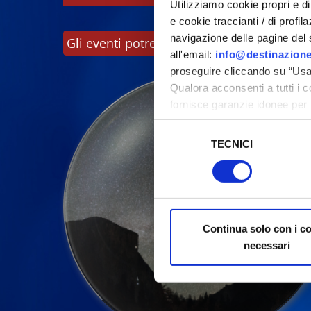
Utilizziamo cookie propri e di 
e cookie traccianti / di profil
navigazione delle pagine del si
Gli eventi potrebbero subire variazioni, co
all'email:
info@destinazione
proseguire cliccando su “Usa 
Qualora acconsenti a tutti i 
fornisce garanzie idonee per 
sicurezza a Tutela dei naviga
Selezione
TECNICI
del
Al fine di revocare il consens
consenso
Policy
Continua solo con i c
necessari