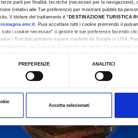
terze parti per finalità: tecniche (necessari per la navigazione), a
azione (relativi alle Tue preferenze) per mostrarti pubblicità perso
to. Il titolare del trattamento è “
DESTINAZIONE TURISTICA
ntattare sempre gli organizzatori prima di recarsi in l
romagna.emr.it
. Puoi accettare tutti i cookie premendo il pulsant
solo i cookie necessari" o gestire le tue preferenze facendo cli
cookie i Tuoi dati potranno essere trasferiti da Google in USA, P
il trattamento dei Tuoi dati. Google ha dichiarato l’implementazi
tori, che abbiamo valutato essere sufficienti.
PREFERENZE
ANALITICI
o prestato e visualizzare le informazioni complete sul trattamento
ookie
Accetta selezionati