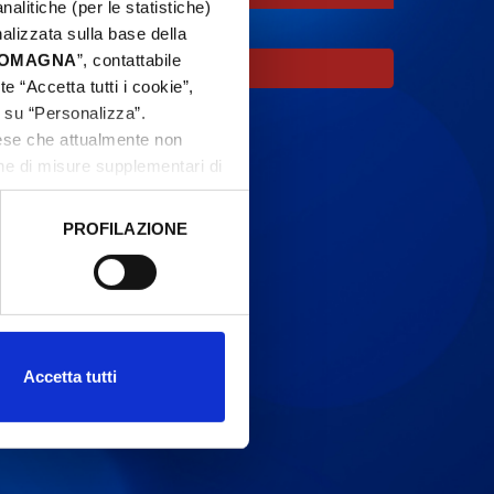
nalitiche (per le statistiche)
nalizzata sulla base della
 ROMAGNA
”, contattabile
oco.
e “Accetta tutti i cookie”,
c su “Personalizza”.
aese che attualmente non
one di misure supplementari di
PROFILAZIONE
 dati clicca qui:
Cookie
Accetta tutti