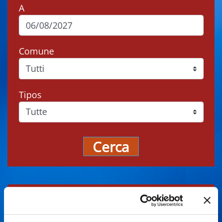
A
Comune
Tipos
Cerca
Gli eventi potrebbero subire variazioni,
contattare sempre gli organizzatori prima di
recarsi in loco.