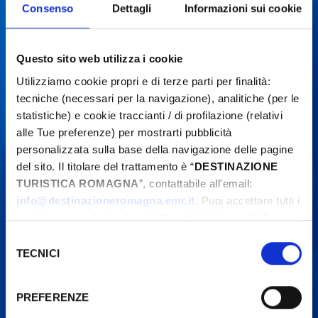
Consenso
Dettagli
Informazioni sui cookie
Questo sito web utilizza i cookie
Utilizziamo cookie propri e di terze parti per finalità:
tecniche (necessari per la navigazione), analitiche (per le
statistiche) e cookie traccianti / di profilazione (relativi
alle Tue preferenze) per mostrarti pubblicità
personalizzata sulla base della navigazione delle pagine
del sito. Il titolare del trattamento è “
DESTINAZIONE
TURISTICA ROMAGNA
”, contattabile all'email:
info@destinazioneromagna.emr.it
. Puoi accettare tutti i
cookie premendo il pulsante “Accetta tutti i cookie”,
proseguire cliccando su “Usa solo i cookie necessari" o
Selezione
gestire le tue preferenze facendo clic su “Personalizza”.
TECNICI
del
Qualora acconsenti a tutti i cookie i Tuoi dati potranno
consenso
essere trasferiti da Google in USA, Paese che
PREFERENZE
attualmente non fornisce garanzie idonee per il