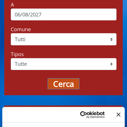
A
Comune
Tipos
Cerca
Gli eventi potrebbero subire variazioni,
contattare sempre gli organizzatori prima di
recarsi in loco.