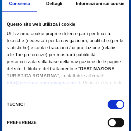
Consenso
Dettagli
Informazioni sui cookie
Questo sito web utilizza i cookie
Utilizziamo cookie propri e di terze parti per finalità:
tecniche (necessari per la navigazione), analitiche (per le
statistiche) e cookie traccianti / di profilazione (relativi
alle Tue preferenze) per mostrarti pubblicità
personalizzata sulla base della navigazione delle pagine
del sito. Il titolare del trattamento è “
DESTINAZIONE
TURISTICA ROMAGNA
”, contattabile all'email:
info@destinazioneromagna.emr.it
. Puoi accettare tutti i
cookie premendo il pulsante “Accetta tutti i cookie”,
proseguire cliccando su “Usa solo i cookie necessari" o
Selezione
gestire le tue preferenze facendo clic su “Personalizza”.
TECNICI
del
Qualora acconsenti a tutti i cookie i Tuoi dati potranno
consenso
essere trasferiti da Google in USA, Paese che
PREFERENZE
attualmente non fornisce garanzie idonee per il