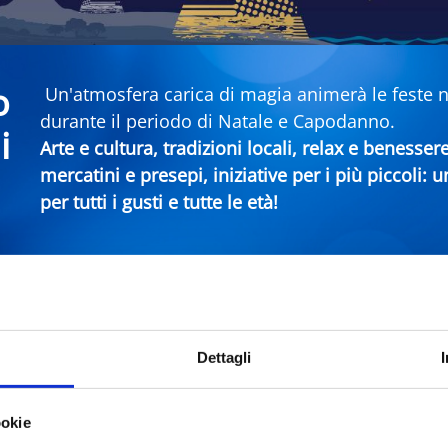
o
Un'atmosfera carica di magia animerà le feste nei
durante il periodo di Natale e Capodanno.
i
Arte e cultura, tradizioni locali, relax e benesser
mercatini e presepi, iniziative per i più piccoli:
per tutti i gusti e tutte le età!
era Rimini
Dettagli
Comune
Ti
ookie