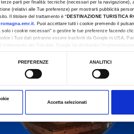
terze parti per finalità: tecniche (necessari per la navigazione), a
azione (relativi alle Tue preferenze) per mostrarti pubblicità perso
to. Il titolare del trattamento è “
DESTINAZIONE TURISTICA
ntattare sempre gli organizzatori prima di recarsi in l
romagna.emr.it
. Puoi accettare tutti i cookie premendo il pulsant
solo i cookie necessari" o gestire le tue preferenze facendo cli
cookie i Tuoi dati potranno essere trasferiti da Google in USA, P
il trattamento dei Tuoi dati. Google ha dichiarato l’implementazi
tori, che abbiamo valutato essere sufficienti.
PREFERENZE
ANALITICI
o prestato e visualizzare le informazioni complete sul trattamento
ookie
Accetta selezionati