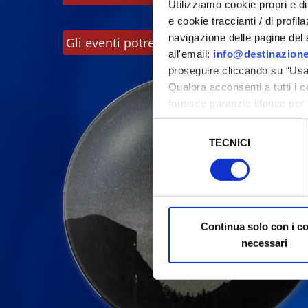
Utilizziamo cookie propri e di 
e cookie traccianti / di profil
navigazione delle pagine del si
Gli eventi potrebbero subire variazioni, co
all'email:
info@destinazione
proseguire cliccando su “Usa 
Qualora acconsenti a tutti i 
fornisce garanzie idonee per 
sicurezza a Tutela dei naviga
Selezione
TECNICI
del
Al fine di revocare il consens
consenso
Policy
Continua solo con i c
necessari