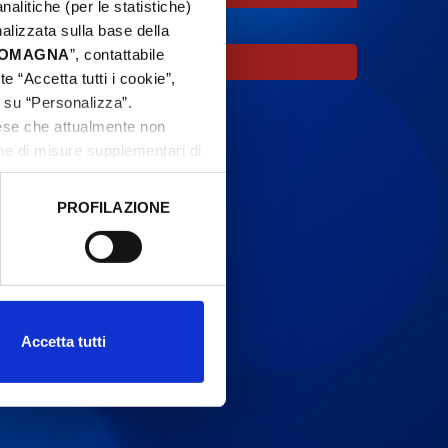
nalitiche (per le statistiche)
nalizzata sulla base della
 ROMAGNA
”, contattabile
oco.
e “Accetta tutti i cookie”,
c su “Personalizza”.
aese che attualmente non
one di misure supplementari di
PROFILAZIONE
 dati clicca qui:
Cookie
Accetta tutti