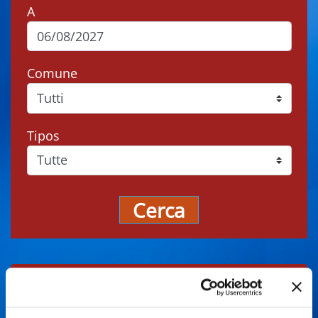
A
Comune
Tipos
Cerca
Gli eventi potrebbero subire variazioni,
contattare sempre gli organizzatori prima di
recarsi in loco.