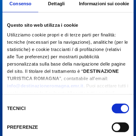
Consenso
Dettagli
Informazioni sui cookie
Questo sito web utilizza i cookie
Utilizziamo cookie propri e di terze parti per finalità:
tecniche (necessari per la navigazione), analitiche (per le
statistiche) e cookie traccianti / di profilazione (relativi
alle Tue preferenze) per mostrarti pubblicità
personalizzata sulla base della navigazione delle pagine
del sito. Il titolare del trattamento è “
DESTINAZIONE
TURISTICA ROMAGNA
”, contattabile all'email:
info@destinazioneromagna.emr.it
. Puoi accettare tutti i
cookie premendo il pulsante “Accetta tutti i cookie”,
proseguire cliccando su “Usa solo i cookie necessari" o
Selezione
gestire le tue preferenze facendo clic su “Personalizza”.
TECNICI
del
Qualora acconsenti a tutti i cookie i Tuoi dati potranno
consenso
essere trasferiti da Google in USA, Paese che
PREFERENZE
attualmente non fornisce garanzie idonee per il