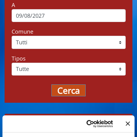
A
Comune
Tipos
Cerca
Gli eventi potrebbero subire variazioni,
contattare sempre gli organizzatori prima di
recarsi in loco.