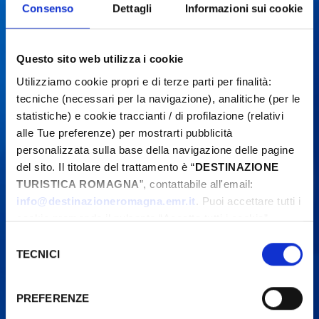
Consenso
Dettagli
Informazioni sui cookie
Questo sito web utilizza i cookie
Utilizziamo cookie propri e di terze parti per finalità:
tecniche (necessari per la navigazione), analitiche (per le
statistiche) e cookie traccianti / di profilazione (relativi
alle Tue preferenze) per mostrarti pubblicità
personalizzata sulla base della navigazione delle pagine
del sito. Il titolare del trattamento è “
DESTINAZIONE
TURISTICA ROMAGNA
”, contattabile all'email:
info@destinazioneromagna.emr.it
. Puoi accettare tutti i
cookie premendo il pulsante “Accetta tutti i cookie”,
proseguire cliccando su “Usa solo i cookie necessari" o
Selezione
gestire le tue preferenze facendo clic su “Personalizza”.
TECNICI
del
Qualora acconsenti a tutti i cookie i Tuoi dati potranno
consenso
essere trasferiti da Google in USA, Paese che
PREFERENZE
attualmente non fornisce garanzie idonee per il