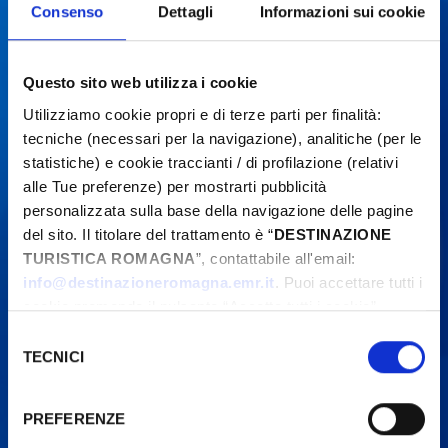
Consenso
Dettagli
Informazioni sui cookie
Questo sito web utilizza i cookie
Utilizziamo cookie propri e di terze parti per finalità:
tecniche (necessari per la navigazione), analitiche (per le
statistiche) e cookie traccianti / di profilazione (relativi
alle Tue preferenze) per mostrarti pubblicità
personalizzata sulla base della navigazione delle pagine
del sito. Il titolare del trattamento è “
DESTINAZIONE
TURISTICA ROMAGNA
”, contattabile all'email:
info@destinazioneromagna.emr.it
. Puoi accettare tutti i
cookie premendo il pulsante “Accetta tutti i cookie”,
proseguire cliccando su “Usa solo i cookie necessari" o
Selezione
gestire le tue preferenze facendo clic su “Personalizza”.
TECNICI
del
Qualora acconsenti a tutti i cookie i Tuoi dati potranno
consenso
essere trasferiti da Google in USA, Paese che
PREFERENZE
attualmente non fornisce garanzie idonee per il