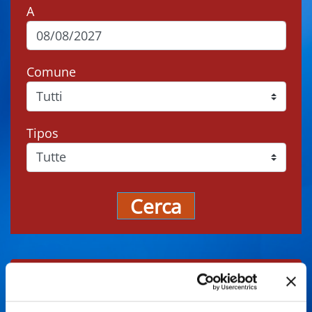
A
Comune
Tipos
Cerca
Gli eventi potrebbero subire variazioni,
contattare sempre gli organizzatori prima di
recarsi in loco.