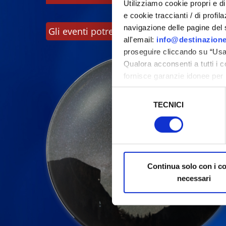
Utilizziamo cookie propri e di 
e cookie traccianti / di profil
navigazione delle pagine del si
Gli eventi potrebbero subire variazioni, co
all'email:
info@destinazione
proseguire cliccando su “Usa 
Qualora acconsenti a tutti i 
fornisce garanzie idonee per 
sicurezza a Tutela dei naviga
Selezione
TECNICI
del
Al fine di revocare il consens
consenso
Policy
Continua solo con i c
necessari