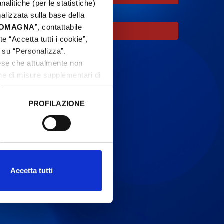
nalitiche (per le statistiche)
nalizzata sulla base della
 ROMAGNA
”, contattabile
oco.
e “Accetta tutti i cookie”,
c su “Personalizza”.
aese che attualmente non
one di misure supplementari di
PROFILAZIONE
 dati clicca qui:
Cookie
Accetta tutti