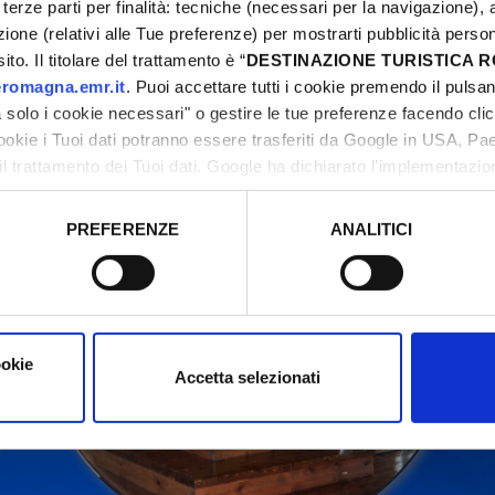
terze parti per finalità: tecniche (necessari per la navigazione), a
azione (relativi alle Tue preferenze) per mostrarti pubblicità perso
to. Il titolare del trattamento è “
DESTINAZIONE TURISTICA
ntattare sempre gli organizzatori prima di recarsi in l
romagna.emr.it
. Puoi accettare tutti i cookie premendo il pulsant
solo i cookie necessari" o gestire le tue preferenze facendo cli
cookie i Tuoi dati potranno essere trasferiti da Google in USA, P
il trattamento dei Tuoi dati. Google ha dichiarato l’implementazi
tori, che abbiamo valutato essere sufficienti.
PREFERENZE
ANALITICI
o prestato e visualizzare le informazioni complete sul trattamento
ookie
Accetta selezionati