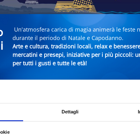
o
Un'atmosfera carica di magia animerà le feste nei
durante il periodo di Natale e Capodanno.
i
Arte e cultura, tradizioni locali, relax e benesser
mercatini e presepi, iniziative per i più piccoli:
per tutti i gusti e tutte le età!
era Rimini
Dettagli
Comune
Ti
ookie