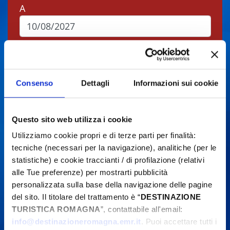
A
Comune
Consenso
Dettagli
Informazioni sui cookie
Tipos
Questo sito web utilizza i cookie
Utilizziamo cookie propri e di terze parti per finalità:
Cerca
tecniche (necessari per la navigazione), analitiche (per le
statistiche) e cookie traccianti / di profilazione (relativi
alle Tue preferenze) per mostrarti pubblicità
personalizzata sulla base della navigazione delle pagine
del sito. Il titolare del trattamento è “
DESTINAZIONE
Gli eventi potrebbero subire variazioni,
TURISTICA ROMAGNA
”, contattabile all'email:
contattare sempre gli organizzatori prima di
info@destinazioneromagna.emr.it
. Puoi accettare tutti i
recarsi in loco.