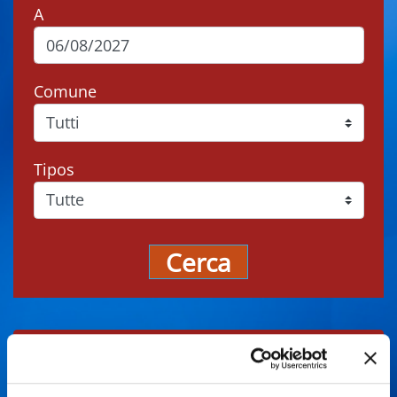
A
Comune
Tipos
Cerca
Gli eventi potrebbero subire variazioni,
contattare sempre gli organizzatori prima di
recarsi in loco.