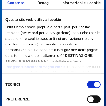
Consenso
Dettagli
Informazioni sui cookie
Questo sito web utilizza i cookie
Utilizziamo cookie propri e di terze parti per finalità:
tecniche (necessari per la navigazione), analitiche (per le
statistiche) e cookie traccianti / di profilazione (relativi
alle Tue preferenze) per mostrarti pubblicità
personalizzata sulla base della navigazione delle pagine
del sito. Il titolare del trattamento è “
DESTINAZIONE
TURISTICA ROMAGNA
”, contattabile all'email:
info@destinazioneromagna.emr.it
. Puoi accettare tutti i
cookie premendo il pulsante “Accetta tutti i cookie”,
proseguire cliccando su “Usa solo i cookie necessari" o
Selezione
gestire le tue preferenze facendo clic su “Personalizza”.
TECNICI
del
Qualora acconsenti a tutti i cookie i Tuoi dati potranno
consenso
essere trasferiti da Google in USA, Paese che
PREFERENZE
attualmente non fornisce garanzie idonee per il