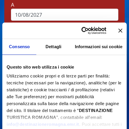
A
Comune
Consenso
Dettagli
Informazioni sui cookie
Tipos
Questo sito web utilizza i cookie
Utilizziamo cookie propri e di terze parti per finalità:
Cerca
tecniche (necessari per la navigazione), analitiche (per le
statistiche) e cookie traccianti / di profilazione (relativi
alle Tue preferenze) per mostrarti pubblicità
personalizzata sulla base della navigazione delle pagine
del sito. Il titolare del trattamento è “
DESTINAZIONE
Gli eventi potrebbero subire variazioni,
TURISTICA ROMAGNA
”, contattabile all'email:
contattare sempre gli organizzatori prima di
info@destinazioneromagna.emr.it
. Puoi accettare tutti i
recarsi in loco.