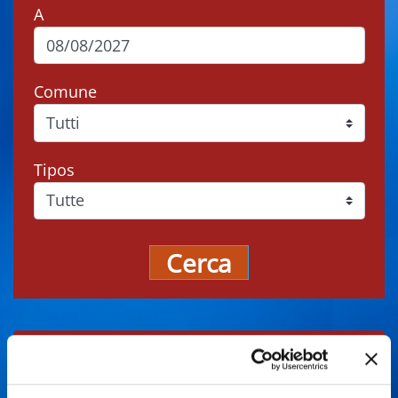
A
Comune
Tipos
Cerca
Gli eventi potrebbero subire variazioni,
contattare sempre gli organizzatori prima di
recarsi in loco.