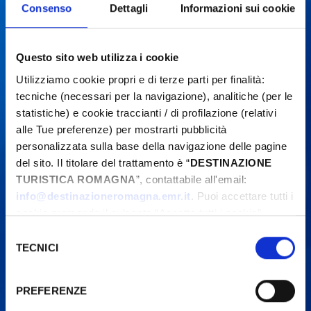
Consenso
Dettagli
Informazioni sui cookie
Questo sito web utilizza i cookie
Utilizziamo cookie propri e di terze parti per finalità:
tecniche (necessari per la navigazione), analitiche (per le
statistiche) e cookie traccianti / di profilazione (relativi
alle Tue preferenze) per mostrarti pubblicità
personalizzata sulla base della navigazione delle pagine
del sito. Il titolare del trattamento è “
DESTINAZIONE
TURISTICA ROMAGNA
”, contattabile all'email:
info@destinazioneromagna.emr.it
. Puoi accettare tutti i
cookie premendo il pulsante “Accetta tutti i cookie”,
proseguire cliccando su “Usa solo i cookie necessari" o
Selezione
gestire le tue preferenze facendo clic su “Personalizza”.
TECNICI
del
Qualora acconsenti a tutti i cookie i Tuoi dati potranno
consenso
essere trasferiti da Google in USA, Paese che
PREFERENZE
attualmente non fornisce garanzie idonee per il