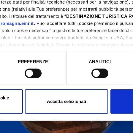
terze parti per finalità: tecniche (necessari per la navigazione), a
azione (relativi alle Tue preferenze) per mostrarti pubblicità perso
to. Il titolare del trattamento è “
DESTINAZIONE TURISTICA
ntattare sempre gli organizzatori prima di recarsi in l
romagna.emr.it
. Puoi accettare tutti i cookie premendo il pulsant
solo i cookie necessari" o gestire le tue preferenze facendo cli
cookie i Tuoi dati potranno essere trasferiti da Google in USA, P
il trattamento dei Tuoi dati. Google ha dichiarato l’implementazi
tori, che abbiamo valutato essere sufficienti.
PREFERENZE
ANALITICI
o prestato e visualizzare le informazioni complete sul trattamento
ookie
Accetta selezionati