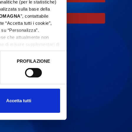
nalitiche (per le statistiche)
nalizzata sulla base della
 ROMAGNA
”, contattabile
oco.
e “Accetta tutti i cookie”,
c su “Personalizza”.
aese che attualmente non
one di misure supplementari di
PROFILAZIONE
 dati clicca qui:
Cookie
Accetta tutti