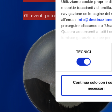
Utilizziamo cookie propri e di 
e cookie traccianti / di profil
navigazione delle pagine del si
Gli eventi potrebbero subire variazioni, co
all'email:
info@destinazione
proseguire cliccando su “Usa 
Qualora acconsenti a tutti i 
fornisce garanzie idonee per 
sicurezza a Tutela dei naviga
Selezione
TECNICI
del
Al fine di revocare il consens
consenso
Policy
Continua solo con i c
necessari