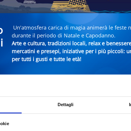
o
Un'atmosfera carica di magia animerà le feste nei
durante il periodo di Natale e Capodanno.
i
Arte e cultura, tradizioni locali, relax e benesser
mercatini e presepi, iniziative per i più piccoli:
per tutti i gusti e tutte le età!
era Rimini
Dettagli
Comune
Ti
ookie