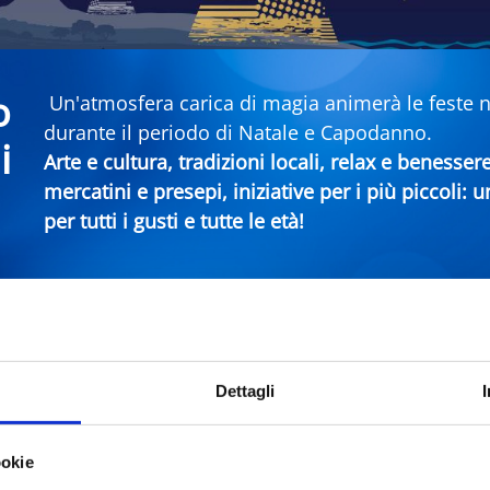
o
Un'atmosfera carica di magia animerà le feste nei
durante il periodo di Natale e Capodanno.
i
Arte e cultura, tradizioni locali, relax e benesser
mercatini e presepi, iniziative per i più piccoli:
per tutti i gusti e tutte le età!
era Rimini
Dettagli
Comune
Ti
ookie