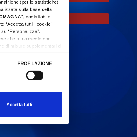
nalitiche (per le statistiche)
nalizzata sulla base della
 ROMAGNA
”, contattabile
oco.
e “Accetta tutti i cookie”,
c su “Personalizza”.
aese che attualmente non
one di misure supplementari di
PROFILAZIONE
 dati clicca qui:
Cookie
Accetta tutti