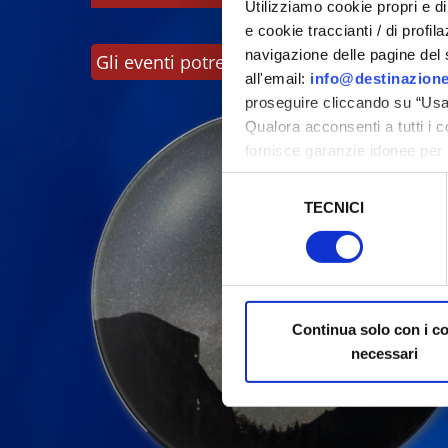
Utilizziamo cookie propri e di 
e cookie traccianti / di profil
navigazione delle pagine del si
Gli eventi potrebbero subire variazioni, co
all'email:
info@destinazione
proseguire cliccando su “Usa 
Qualora acconsenti a tutti i 
fornisce garanzie idonee per 
sicurezza a Tutela dei naviga
Selezione
TECNICI
del
Al fine di revocare il consens
consenso
Policy
Continua solo con i c
necessari