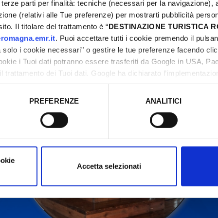
terze parti per finalità: tecniche (necessari per la navigazione), a
azione (relativi alle Tue preferenze) per mostrarti pubblicità perso
to. Il titolare del trattamento è “
DESTINAZIONE TURISTICA
ntattare sempre gli organizzatori prima di recarsi in l
romagna.emr.it
. Puoi accettare tutti i cookie premendo il pulsant
solo i cookie necessari" o gestire le tue preferenze facendo cli
cookie i Tuoi dati potranno essere trasferiti da Google in USA, P
il trattamento dei Tuoi dati. Google ha dichiarato l’implementazi
tori, che abbiamo valutato essere sufficienti.
PREFERENZE
ANALITICI
o prestato e visualizzare le informazioni complete sul trattamento
ookie
Accetta selezionati