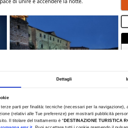
pace di unire e accendere la notte.
Dettagli
ookie
terze parti per finalità: tecniche (necessari per la navigazione), a
azione (relativi alle Tue preferenze) per mostrarti pubblicità perso
to. Il titolare del trattamento è “
DESTINAZIONE TURISTICA
romagna.emr.it
. Puoi accettare tutti i cookie premendo il pulsant