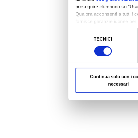
proseguire cliccando su “Usa 
Qualora acconsenti a tutti i 
fornisce garanzie idonee per 
sicurezza a Tutela dei naviga
Selezione
TECNICI
del
Al fine di revocare il consens
consenso
Policy
Continua solo con i c
necessari