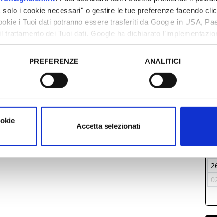
solo i cookie necessari" o gestire le tue preferenze facendo cli
cookie i Tuoi dati potranno essere trasferiti da Google in USA, P
il trattamento dei Tuoi dati. Google ha dichiarato l’implementazi
tori, che abbiamo valutato essere sufficienti.
PREFERENZE
ANALITICI
o prestato e visualizzare le informazioni complete sul trattamento
L
2
ookie
0
Accetta selezionati
1
1
2
0