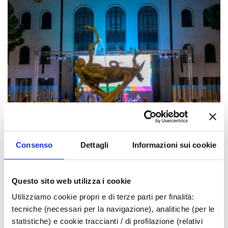
Consenso
Dettagli
Informazioni sui cookie
Questo sito web utilizza i cookie
Gli eventi potrebbero subire variazioni,
Utilizziamo cookie propri e di terze parti per finalità:
contattare sempre gli organizzatori prima di
tecniche (necessari per la navigazione), analitiche (per le
recarsi in loco.
statistiche) e cookie traccianti / di profilazione (relativi