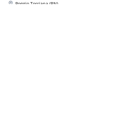
Poggio Torriana (RN)
10 Sept 2026