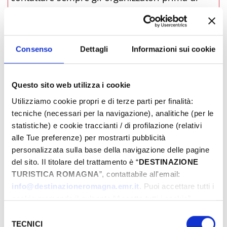
recarsi in loco.
LINK ALL'EVENTO
Consenso
Dettagli
Informazioni sui cookie
PRENOTA
Questo sito web utilizza i cookie
­DOVE
Utilizziamo cookie propri e di terze parti per finalità:
tecniche (necessari per la navigazione), analitiche (per le
statistiche) e cookie traccianti / di profilazione (relativi
alle Tue preferenze) per mostrarti pubblicità
personalizzata sulla base della navigazione delle pagine
del sito. Il titolare del trattamento è “
DESTINAZIONE
TURISTICA ROMAGNA
”, contattabile all'email:
info@destinazioneromagna.emr.it
. Puoi accettare tutti i
cookie premendo il pulsante “Accetta tutti i cookie”,
proseguire cliccando su “Usa solo i cookie necessari" o
Selezione
gestire le tue preferenze facendo clic su “Personalizza”.
TECNICI
del