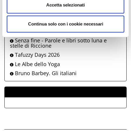
sole sulle spiagge di Riccione 2026
Accetta selezionati
Riccione Music City | Eiffel 65
Riccione Music City | Zero Assoluto
Continua solo con i cookie necessari
Riccione Family Show
Senza fine - Parole e libri sotto luna e
stelle di Riccione
Tafuzzy Days 2026
Le Albe dello Yoga
Bruno Barbey. Gli italiani
ALLEGATI