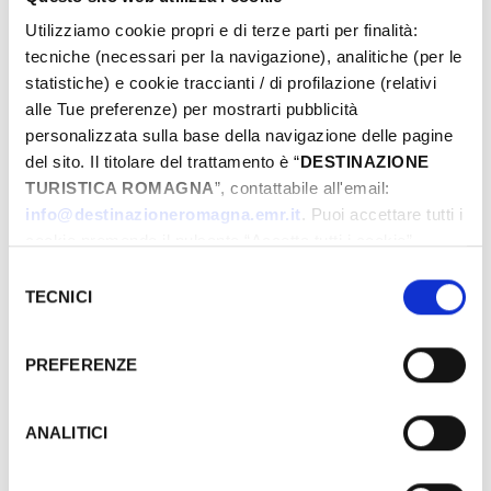
Utilizziamo cookie propri e di terze parti per finalità:
tecniche (necessari per la navigazione), analitiche (per le
statistiche) e cookie traccianti / di profilazione (relativi
alle Tue preferenze) per mostrarti pubblicità
personalizzata sulla base della navigazione delle pagine
del sito. Il titolare del trattamento è “
DESTINAZIONE
TURISTICA ROMAGNA
”, contattabile all'email:
info@destinazioneromagna.emr.it
. Puoi accettare tutti i
cookie premendo il pulsante “Accetta tutti i cookie”,
proseguire cliccando su “Usa solo i cookie necessari" o
GRATUITO
Selezione
gestire le tue preferenze facendo clic su “Personalizza”.
TECNICI
del
Qualora acconsenti a tutti i cookie i Tuoi dati potranno
consenso
GIORNI & ORARI
essere trasferiti da Google in USA, Paese che
PREFERENZE
attualmente non fornisce garanzie idonee per il
trattamento dei Tuoi dati. Google ha dichiarato
Enero-1970
l’implementazione di misure supplementari di sicurezza a
ANALITICI
Lun
Mar
Mer
Juev
Vier
Sab
Dom
Tutela dei navigatori, che abbiamo valutato essere
29
30
31
01
02
03
04
sufficienti.