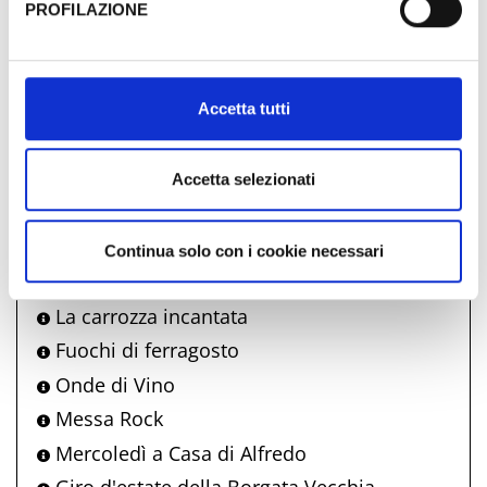
PROFILAZIONE
05
06
07
08
09
10
11
Al fine di revocare il consenso prestato e visualizzare le
12
13
14
15
16
17
18
informazioni complete sul trattamento dati clicca qui:
19
20
21
22
23
24
25
Cookie Policy
26
27
28
29
30
31
01
Accetta tutti
02
03
04
05
06
07
08
Accetta selezionati
Comune di Bellaria Igea Marina
Continua solo con i cookie necessari
propone anche
La carrozza incantata
Fuochi di ferragosto
Onde di Vino
Messa Rock
Mercoledì a Casa di Alfredo