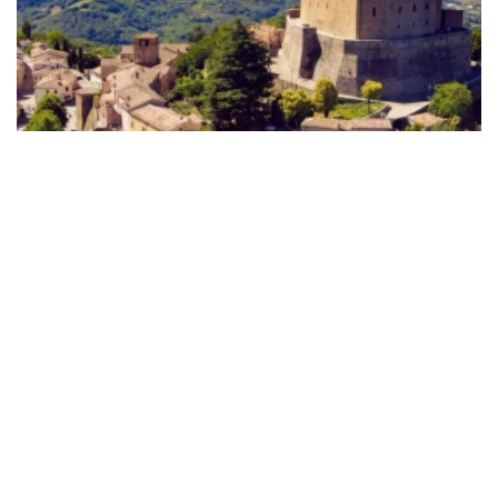
Montefiore Conca. Il gigante di pietra
PromHotels
Montefiore Conca (RN)
24 Jun - 03 Sept 2026