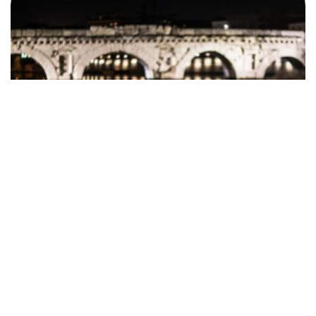
Notturno d'Arte: Passeggiata culturale
alla scoperta dei tesori d’arte di Rimini