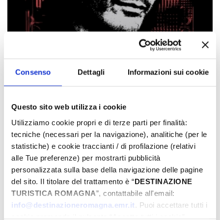
Consenso
Dettagli
Informazioni sui cookie
Gli eventi potrebbero subire variazioni,
Questo sito web utilizza i cookie
contattare sempre gli organizzatori prima di
Utilizziamo cookie propri e di terze parti per finalità:
recarsi in loco.
tecniche (necessari per la navigazione), analitiche (per le
statistiche) e cookie traccianti / di profilazione (relativi
LINK ALL'EVENTO
alle Tue preferenze) per mostrarti pubblicità
personalizzata sulla base della navigazione delle pagine
del sito. Il titolare del trattamento è “
DESTINAZIONE
PRENOTA
TURISTICA ROMAGNA
”, contattabile all'email:
info@destinazioneromagna.emr.it
. Puoi accettare tutti i
­DOVE
cookie premendo il pulsante “Accetta tutti i cookie”,