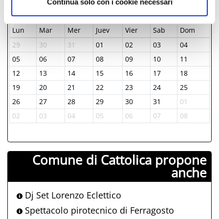
Continua solo con i cookie necessari
Enero-1970
Lun
Mar
Mer
Juev
Vier
Sab
Dom
29
30
31
01
02
03
04
05
06
07
08
09
10
11
12
13
14
15
16
17
18
19
20
21
22
23
24
25
26
27
28
29
30
31
01
02
03
04
05
06
07
08
Comune di Cattolica propone
anche
Dj Set Lorenzo Eclettico
Spettacolo pirotecnico di Ferragosto