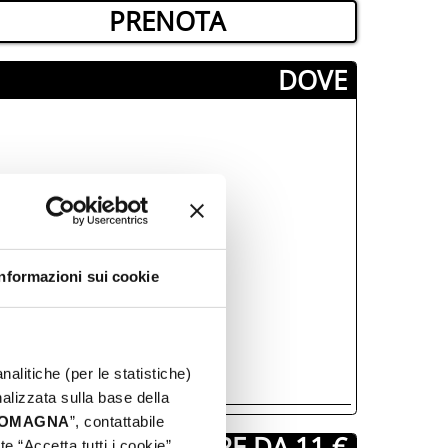
PRENOTA
­DOVE
Informazioni sui cookie
nalitiche (per le statistiche)
nalizzata sulla base della
 ROMAGNA
”, contattabile
A PARTIRE DA 11 €
e “Accetta tutti i cookie”,