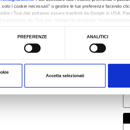
solo i cookie necessari" o gestire le tue preferenze facendo cli
cookie i Tuoi dati potranno essere trasferiti da Google in USA, P
il trattamento dei Tuoi dati. Google ha dichiarato l’implementazi
tori, che abbiamo valutato essere sufficienti.
PREFERENZE
ANALITICI
L
o prestato e visualizzare le informazioni complete sul trattamento
2
0
1
ookie
1
Accetta selezionati
2
0