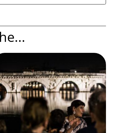
he...