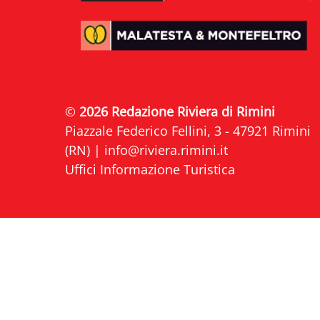
©
2026 Redazione Riviera di Rimini
Piazzale Federico Fellini, 3 - 47921 Rimini
(RN) |
info@riviera.rimini.it
Uffici Informazione Turistica