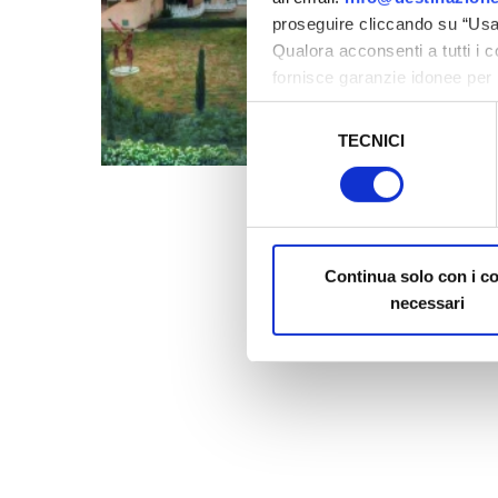
proseguire cliccando su “Usa 
Qualora acconsenti a tutti i 
fornisce garanzie idonee per 
sicurezza a Tutela dei naviga
Selezione
TECNICI
del
Al fine di revocare il consens
consenso
Policy
Continua solo con i c
necessari