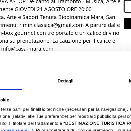
RA ASTOR De-canto al Tramonto - Musica, Arte e
emente GIOVEDI 21 AGOSTO ORE 20:00
, Arte e Sapori Tenuta Biodinamica Mara, San
rimenti: riminiclassica@gmail.com A partire dalle
i-box gourmet con tre portate e un calice di vino
ona su prenotazione. La cauzione per il calice è
ni: info@casa-mara.com
Dettagli
ookie
terze parti per finalità: tecniche (necessari per la navigazione), a
azione (relativi alle Tue preferenze) per mostrarti pubblicità perso
to. Il titolare del trattamento è “
DESTINAZIONE TURISTICA
romagna.emr.it
. Puoi accettare tutti i cookie premendo il pulsant