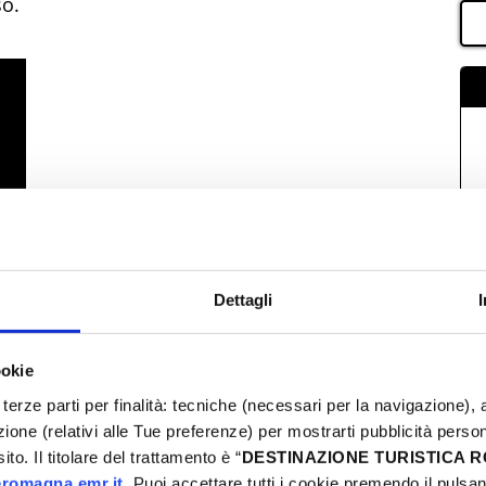
so.
Dettagli
ookie
terze parti per finalità: tecniche (necessari per la navigazione), a
azione (relativi alle Tue preferenze) per mostrarti pubblicità perso
to. Il titolare del trattamento è “
DESTINAZIONE TURISTICA
romagna.emr.it
. Puoi accettare tutti i cookie premendo il pulsant