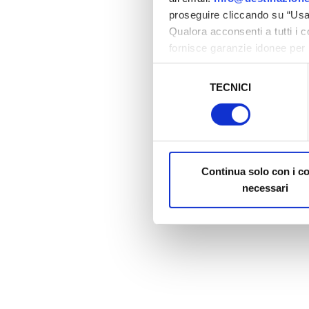
proseguire cliccando su “Usa 
Qualora acconsenti a tutti i 
fornisce garanzie idonee per 
sicurezza a Tutela dei naviga
Selezione
TECNICI
del
Al fine di revocare il consens
consenso
Policy
Continua solo con i c
necessari