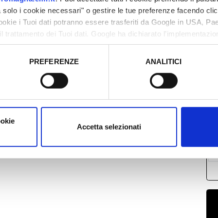
solo i cookie necessari" o gestire le tue preferenze facendo cli
cookie i Tuoi dati potranno essere trasferiti da Google in USA, P
il trattamento dei Tuoi dati. Google ha dichiarato l’implementazi
tori, che abbiamo valutato essere sufficienti.
PREFERENZE
ANALITICI
L
o prestato e visualizzare le informazioni complete sul trattamento
2
0
1
ookie
1
Accetta selezionati
2
0