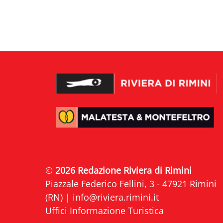
©
2026 Redazione Riviera di Rimini
Piazzale Federico Fellini, 3 - 47921 Rimini
(RN) |
info@riviera.rimini.it
Uffici Informazione Turistica