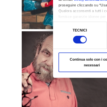
proseguire cliccando su “Usa 
Qualora acconsenti a tutti i 
fornisce garanzie idonee per 
sicurezza a Tutela dei naviga
Selezione
TECNICI
del
Al fine di revocare il consens
consenso
Policy
Continua solo con i c
necessari