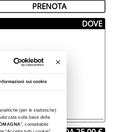
PRENOTA
­DOVE
Informazioni sui cookie
nalitiche (per le statistiche)
nalizzata sulla base della
 ROMAGNA
”, contattabile
A PARTIRE DA 25,00 €
e “Accetta tutti i cookie”,