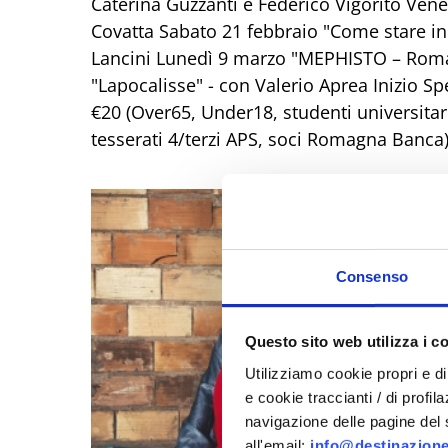
Caterina Guzzanti e Federico Vigorito Vene
Covatta Sabato 21 febbraio "Come stare in 
Lancini Lunedì 9 marzo "MEPHISTO – Roman
"Lapocalisse" - con Valerio Aprea Inizio Spe
€20 (Over65, Under18, studenti universitari
tesserati 4/terzi APS, soci Romagna Banca
Consenso
Questo sito web utilizza i c
Utilizziamo cookie propri e di 
e cookie traccianti / di profil
navigazione delle pagine del si
all'email:
info@destinazione