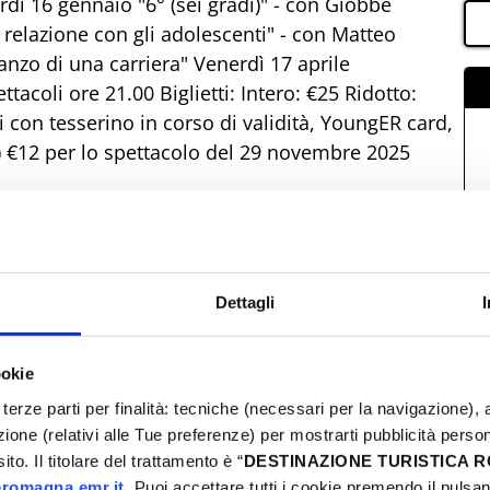
rdì 16 gennaio "6° (sei gradi)" - con Giobbe
relazione con gli adolescenti" - con Matteo
zo di una carriera" Venerdì 17 aprile
ttacoli ore 21.00 Biglietti: Intero: €25 Ridotto:
 con tesserino in corso di validità, YoungER card,
) €12 per lo spettacolo del 29 novembre 2025
Dettagli
ookie
terze parti per finalità: tecniche (necessari per la navigazione), a
azione (relativi alle Tue preferenze) per mostrarti pubblicità perso
to. Il titolare del trattamento è “
DESTINAZIONE TURISTICA
romagna.emr.it
. Puoi accettare tutti i cookie premendo il pulsant