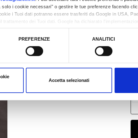
solo i cookie necessari" o gestire le tue preferenze facendo cli
cookie i Tuoi dati potranno essere trasferiti da Google in USA, P
il trattamento dei Tuoi dati. Google ha dichiarato l’implementazi
tori, che abbiamo valutato essere sufficienti.
PREFERENZE
ANALITICI
L
o prestato e visualizzare le informazioni complete sul trattamento
2
0
1
ookie
1
Accetta selezionati
2
0