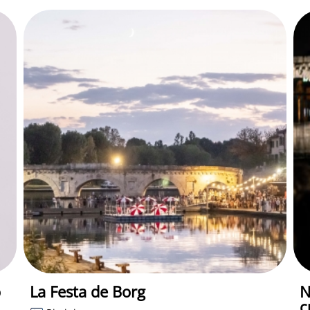
o
La Festa de Borg
N
c