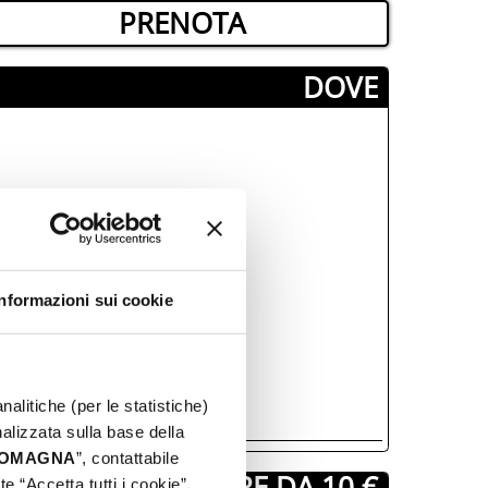
PRENOTA
­DOVE
Informazioni sui cookie
nalitiche (per le statistiche)
nalizzata sulla base della
 ROMAGNA
”, contattabile
A PARTIRE DA 10 €
e “Accetta tutti i cookie”,