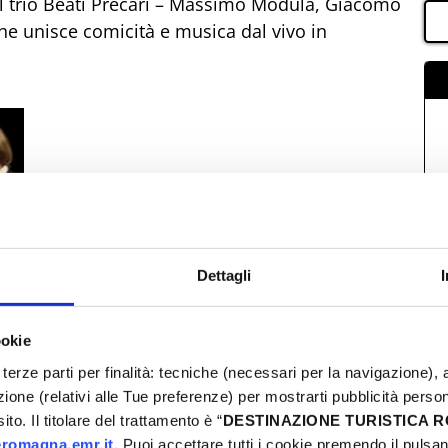
el trio Beati Precari – Massimo Modula, Giacomo
che unisce comicità e musica dal vivo in
Dettagli
ookie
terze parti per finalità: tecniche (necessari per la navigazione), a
azione (relativi alle Tue preferenze) per mostrarti pubblicità perso
to. Il titolare del trattamento è “
DESTINAZIONE TURISTICA
romagna.emr.it
. Puoi accettare tutti i cookie premendo il pulsant