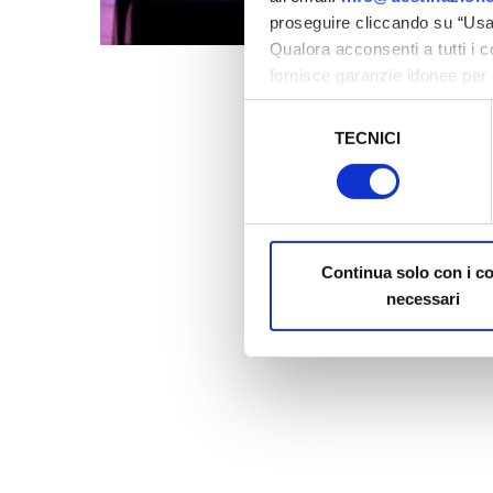
proseguire cliccando su “Usa 
Qualora acconsenti a tutti i 
fornisce garanzie idonee per 
sicurezza a Tutela dei naviga
Selezione
TECNICI
del
Al fine di revocare il consens
consenso
Policy
Continua solo con i c
necessari