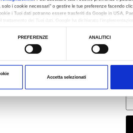
solo i cookie necessari" o gestire le tue preferenze facendo cli
cookie i Tuoi dati potranno essere trasferiti da Google in USA, P
il trattamento dei Tuoi dati. Google ha dichiarato l’implementazi
tori, che abbiamo valutato essere sufficienti.
PREFERENZE
ANALITICI
o prestato e visualizzare le informazioni complete sul trattamento
L
2
0
1
ookie
1
Accetta selezionati
2
0