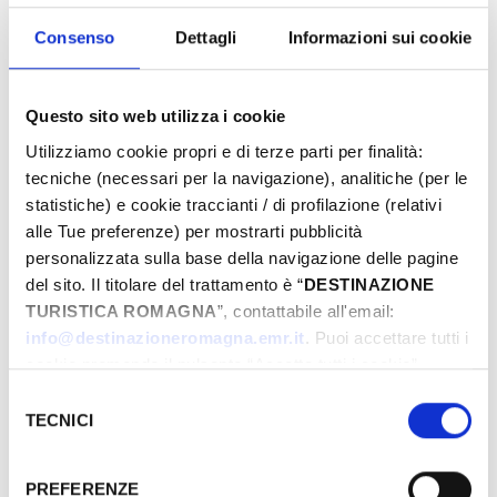
proposte e preparati a vivere emozioni
uniche. Prenota ora la tua Pasqua da sogno!
Consenso
Dettagli
Informazioni sui cookie
Questo sito web utilizza i cookie
Eventi di Pasqua Riviera Rimini
Utilizziamo cookie propri e di terze parti per finalità:
tecniche (necessari per la navigazione), analitiche (per le
statistiche) e cookie traccianti / di profilazione (relativi
alle Tue preferenze) per mostrarti pubblicità
Dal
personalizzata sulla base della navigazione delle pagine
del sito. Il titolare del trattamento è “
DESTINAZIONE
TURISTICA ROMAGNA
”, contattabile all'email:
A
info@destinazioneromagna.emr.it
. Puoi accettare tutti i
cookie premendo il pulsante “Accetta tutti i cookie”,
proseguire cliccando su “Usa solo i cookie necessari" o
Selezione
gestire le tue preferenze facendo clic su “Personalizza”.
TECNICI
del
Comune
Qualora acconsenti a tutti i cookie i Tuoi dati potranno
consenso
essere trasferiti da Google in USA, Paese che
PREFERENZE