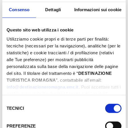
proposte e preparati a vivere emozioni
uniche. Prenota ora la tua Pasqua da sogno!
Consenso
Dettagli
Informazioni sui cookie
Questo sito web utilizza i cookie
Eventi di Pasqua Riviera Rimini
Utilizziamo cookie propri e di terze parti per finalità:
tecniche (necessari per la navigazione), analitiche (per le
statistiche) e cookie traccianti / di profilazione (relativi
alle Tue preferenze) per mostrarti pubblicità
Dal
personalizzata sulla base della navigazione delle pagine
del sito. Il titolare del trattamento è “
DESTINAZIONE
TURISTICA ROMAGNA
”, contattabile all'email:
A
info@destinazioneromagna.emr.it
. Puoi accettare tutti i
cookie premendo il pulsante “Accetta tutti i cookie”,
proseguire cliccando su “Usa solo i cookie necessari" o
Selezione
gestire le tue preferenze facendo clic su “Personalizza”.
TECNICI
del
Comune
Qualora acconsenti a tutti i cookie i Tuoi dati potranno
consenso
essere trasferiti da Google in USA, Paese che
PREFERENZE