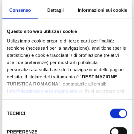
proposte e preparati a vivere emozioni
uniche. Prenota ora la tua Pasqua da sogno!
Consenso
Dettagli
Informazioni sui cookie
Questo sito web utilizza i cookie
Eventi di Pasqua Riviera Rimini
Utilizziamo cookie propri e di terze parti per finalità:
tecniche (necessari per la navigazione), analitiche (per le
statistiche) e cookie traccianti / di profilazione (relativi
alle Tue preferenze) per mostrarti pubblicità
Dal
personalizzata sulla base della navigazione delle pagine
del sito. Il titolare del trattamento è “
DESTINAZIONE
TURISTICA ROMAGNA
”, contattabile all'email:
A
info@destinazioneromagna.emr.it
. Puoi accettare tutti i
cookie premendo il pulsante “Accetta tutti i cookie”,
proseguire cliccando su “Usa solo i cookie necessari" o
Selezione
gestire le tue preferenze facendo clic su “Personalizza”.
TECNICI
del
Comune
Qualora acconsenti a tutti i cookie i Tuoi dati potranno
consenso
essere trasferiti da Google in USA, Paese che
PREFERENZE