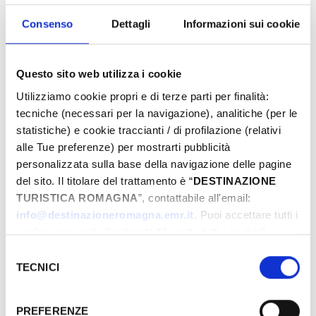
proposte e preparati a vivere emozioni
uniche. Prenota ora la tua Pasqua da sogno!
Consenso
Dettagli
Informazioni sui cookie
Questo sito web utilizza i cookie
Eventi di Pasqua Riviera Rimini
Utilizziamo cookie propri e di terze parti per finalità:
tecniche (necessari per la navigazione), analitiche (per le
statistiche) e cookie traccianti / di profilazione (relativi
alle Tue preferenze) per mostrarti pubblicità
Dal
personalizzata sulla base della navigazione delle pagine
del sito. Il titolare del trattamento è “
DESTINAZIONE
TURISTICA ROMAGNA
”, contattabile all'email:
A
info@destinazioneromagna.emr.it
. Puoi accettare tutti i
cookie premendo il pulsante “Accetta tutti i cookie”,
proseguire cliccando su “Usa solo i cookie necessari" o
Selezione
gestire le tue preferenze facendo clic su “Personalizza”.
TECNICI
del
Comune
Qualora acconsenti a tutti i cookie i Tuoi dati potranno
consenso
essere trasferiti da Google in USA, Paese che
PREFERENZE