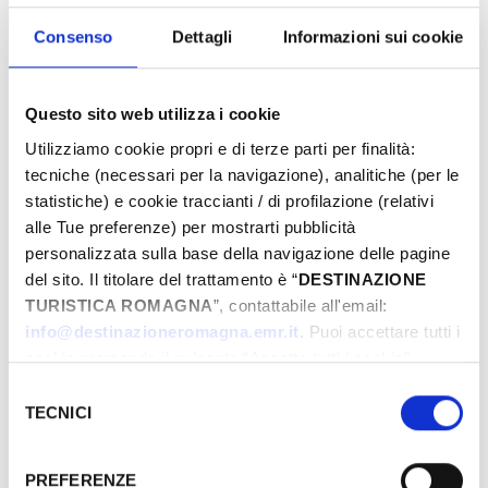
proposte e preparati a vivere emozioni
uniche. Prenota ora la tua Pasqua da sogno!
Consenso
Dettagli
Informazioni sui cookie
Questo sito web utilizza i cookie
Eventi di Pasqua Riviera Rimini
Utilizziamo cookie propri e di terze parti per finalità:
tecniche (necessari per la navigazione), analitiche (per le
statistiche) e cookie traccianti / di profilazione (relativi
alle Tue preferenze) per mostrarti pubblicità
Dal
personalizzata sulla base della navigazione delle pagine
del sito. Il titolare del trattamento è “
DESTINAZIONE
TURISTICA ROMAGNA
”, contattabile all'email:
A
info@destinazioneromagna.emr.it
. Puoi accettare tutti i
cookie premendo il pulsante “Accetta tutti i cookie”,
proseguire cliccando su “Usa solo i cookie necessari" o
Selezione
gestire le tue preferenze facendo clic su “Personalizza”.
TECNICI
del
Comune
Qualora acconsenti a tutti i cookie i Tuoi dati potranno
consenso
essere trasferiti da Google in USA, Paese che
PREFERENZE