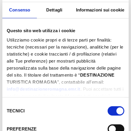
proposte e preparati a vivere emozioni
uniche. Prenota ora la tua Pasqua da sogno!
Consenso
Dettagli
Informazioni sui cookie
Questo sito web utilizza i cookie
Eventi di Pasqua Riviera Rimini
Utilizziamo cookie propri e di terze parti per finalità:
tecniche (necessari per la navigazione), analitiche (per le
statistiche) e cookie traccianti / di profilazione (relativi
alle Tue preferenze) per mostrarti pubblicità
Dal
personalizzata sulla base della navigazione delle pagine
del sito. Il titolare del trattamento è “
DESTINAZIONE
TURISTICA ROMAGNA
”, contattabile all'email:
A
info@destinazioneromagna.emr.it
. Puoi accettare tutti i
cookie premendo il pulsante “Accetta tutti i cookie”,
proseguire cliccando su “Usa solo i cookie necessari" o
Selezione
gestire le tue preferenze facendo clic su “Personalizza”.
TECNICI
del
Comune
Qualora acconsenti a tutti i cookie i Tuoi dati potranno
consenso
essere trasferiti da Google in USA, Paese che
PREFERENZE