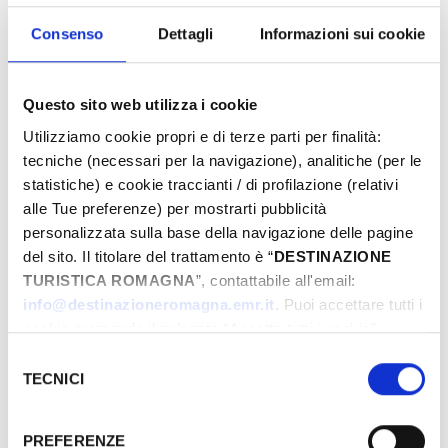
proposte e preparati a vivere emozioni
uniche. Prenota ora la tua Pasqua da sogno!
Consenso
Dettagli
Informazioni sui cookie
Questo sito web utilizza i cookie
Eventi di Pasqua Riviera Rimini
Utilizziamo cookie propri e di terze parti per finalità:
tecniche (necessari per la navigazione), analitiche (per le
statistiche) e cookie traccianti / di profilazione (relativi
alle Tue preferenze) per mostrarti pubblicità
Dal
personalizzata sulla base della navigazione delle pagine
del sito. Il titolare del trattamento è “
DESTINAZIONE
TURISTICA ROMAGNA
”, contattabile all'email:
A
info@destinazioneromagna.emr.it
. Puoi accettare tutti i
cookie premendo il pulsante “Accetta tutti i cookie”,
proseguire cliccando su “Usa solo i cookie necessari" o
Selezione
gestire le tue preferenze facendo clic su “Personalizza”.
TECNICI
del
Comune
Qualora acconsenti a tutti i cookie i Tuoi dati potranno
consenso
essere trasferiti da Google in USA, Paese che
PREFERENZE