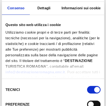
proposte e preparati a vivere emozioni
uniche. Prenota ora la tua Pasqua da sogno!
Consenso
Dettagli
Informazioni sui cookie
Questo sito web utilizza i cookie
Eventi di Pasqua Riviera Rimini
Utilizziamo cookie propri e di terze parti per finalità:
tecniche (necessari per la navigazione), analitiche (per le
statistiche) e cookie traccianti / di profilazione (relativi
alle Tue preferenze) per mostrarti pubblicità
Dal
personalizzata sulla base della navigazione delle pagine
del sito. Il titolare del trattamento è “
DESTINAZIONE
TURISTICA ROMAGNA
”, contattabile all'email:
A
info@destinazioneromagna.emr.it
. Puoi accettare tutti i
cookie premendo il pulsante “Accetta tutti i cookie”,
proseguire cliccando su “Usa solo i cookie necessari" o
Selezione
gestire le tue preferenze facendo clic su “Personalizza”.
TECNICI
del
Comune
Qualora acconsenti a tutti i cookie i Tuoi dati potranno
consenso
essere trasferiti da Google in USA, Paese che
PREFERENZE