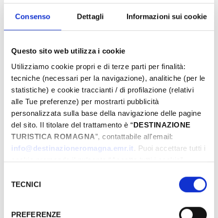
proposte e preparati a vivere emozioni
uniche. Prenota ora la tua Pasqua da sogno!
Consenso
Dettagli
Informazioni sui cookie
Questo sito web utilizza i cookie
Eventi di Pasqua Riviera Rimini
Utilizziamo cookie propri e di terze parti per finalità:
tecniche (necessari per la navigazione), analitiche (per le
statistiche) e cookie traccianti / di profilazione (relativi
alle Tue preferenze) per mostrarti pubblicità
Dal
personalizzata sulla base della navigazione delle pagine
del sito. Il titolare del trattamento è “
DESTINAZIONE
TURISTICA ROMAGNA
”, contattabile all'email:
A
info@destinazioneromagna.emr.it
. Puoi accettare tutti i
cookie premendo il pulsante “Accetta tutti i cookie”,
proseguire cliccando su “Usa solo i cookie necessari" o
Selezione
gestire le tue preferenze facendo clic su “Personalizza”.
TECNICI
del
Comune
Qualora acconsenti a tutti i cookie i Tuoi dati potranno
consenso
essere trasferiti da Google in USA, Paese che
PREFERENZE