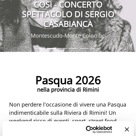
COSì - CONCERTO
SPETTACOLO DI SERGIO
CASABIANCA
Montescudo-Monte Colombo
Pasqua 2026
nella provincia di Rimini
Non perdere l'occasione di vivere una Pasqua
indimenticabile sulla Riviera di Rimini! Un
weekend ricco di eventi, sport, street food,
musica e mercatini ti aspetta. Scopri tutte le