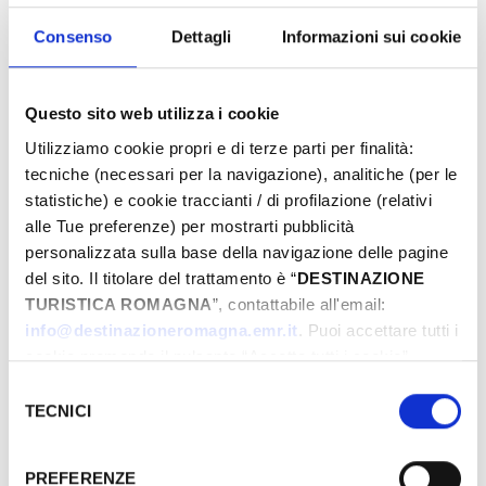
proposte e preparati a vivere emozioni
uniche. Prenota ora la tua Pasqua da sogno!
Consenso
Dettagli
Informazioni sui cookie
Questo sito web utilizza i cookie
Eventi di Pasqua Riviera Rimini
Utilizziamo cookie propri e di terze parti per finalità:
tecniche (necessari per la navigazione), analitiche (per le
statistiche) e cookie traccianti / di profilazione (relativi
alle Tue preferenze) per mostrarti pubblicità
Dal
personalizzata sulla base della navigazione delle pagine
del sito. Il titolare del trattamento è “
DESTINAZIONE
TURISTICA ROMAGNA
”, contattabile all'email:
A
info@destinazioneromagna.emr.it
. Puoi accettare tutti i
cookie premendo il pulsante “Accetta tutti i cookie”,
proseguire cliccando su “Usa solo i cookie necessari" o
Selezione
gestire le tue preferenze facendo clic su “Personalizza”.
TECNICI
del
Comune
Qualora acconsenti a tutti i cookie i Tuoi dati potranno
consenso
essere trasferiti da Google in USA, Paese che
PREFERENZE