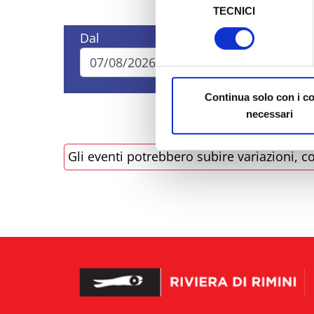
TECNICI
del
Al fine di revocare il consens
consenso
Dal
A
Policy
Continua solo con i c
necessari
Gli eventi potrebbero subire variazioni, co