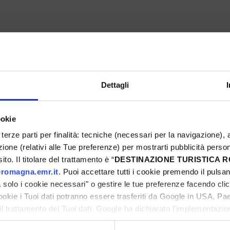
FIESTA! MUSIC & FOOD
Bellaria-Igea Marina
Dettagli
ookie
5
Eventi Primavera 2025
terze parti per finalità: tecniche (necessari per la navigazione), a
azione (relativi alle Tue preferenze) per mostrarti pubblicità perso
ni
to. Il titolare del trattamento è “
DESTINAZIONE TURISTICA
romagna.emr.it
. Puoi accettare tutti i cookie premendo il pulsant
solo i cookie necessari" o gestire le tue preferenze facendo cli
cookie i Tuoi dati potranno essere trasferiti da Google in USA, P
il trattamento dei Tuoi dati. Google ha dichiarato l’implementazi
ni
tori, che abbiamo valutato essere sufficienti.