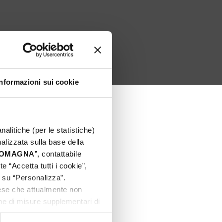
Informazioni sui cookie
nalitiche (per le statistiche)
nalizzata sulla base della
 ROMAGNA
”, contattabile
e “Accetta tutti i cookie”,
c su “Personalizza”.
aese che attualmente non
one di misure supplementari di