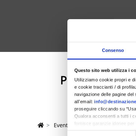
Consenso
Questo sito web utilizza i c
Primavera 202
Utilizziamo cookie propri e di 
e cookie traccianti / di profil
nella provincia di Rimi
navigazione delle pagine del si
all'email:
info@destinazione
proseguire cliccando su “Usa 
Qualora acconsenti a tutti i 
fornisce garanzie idonee per 
Eventi di Primavera Riviera Rimi
sicurezza a Tutela dei naviga
Selezione