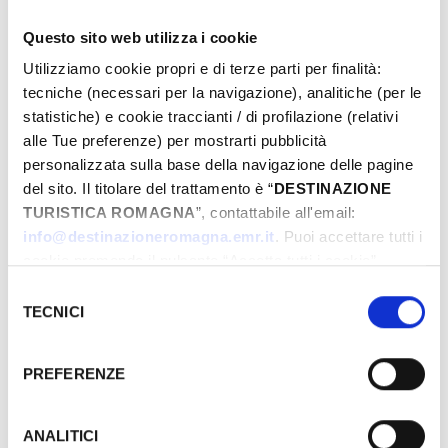
Questo sito web utilizza i cookie
Utilizziamo cookie propri e di terze parti per finalità:
Dal
tecniche (necessari per la navigazione), analitiche (per le
statistiche) e cookie traccianti / di profilazione (relativi
alle Tue preferenze) per mostrarti pubblicità
A
personalizzata sulla base della navigazione delle pagine
del sito. Il titolare del trattamento è “
DESTINAZIONE
TURISTICA ROMAGNA
”, contattabile all'email:
info@destinazioneromagna.emr.it
. Puoi accettare tutti i
Comune
cookie premendo il pulsante “Accetta tutti i cookie”,
proseguire cliccando su “Usa solo i cookie necessari" o
Selezione
gestire le tue preferenze facendo clic su “Personalizza”.
TECNICI
del
Qualora acconsenti a tutti i cookie i Tuoi dati potranno
consenso
Tipos
essere trasferiti da Google in USA, Paese che
PREFERENZE
attualmente non fornisce garanzie idonee per il
trattamento dei Tuoi dati. Google ha dichiarato
l’implementazione di misure supplementari di sicurezza a
ANALITICI