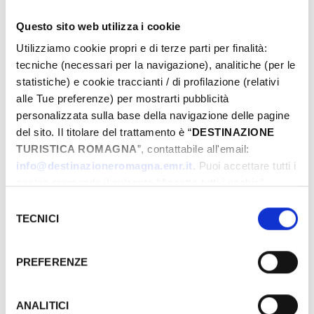
Questo sito web utilizza i cookie
Utilizziamo cookie propri e di terze parti per finalità:
Dal
tecniche (necessari per la navigazione), analitiche (per le
statistiche) e cookie traccianti / di profilazione (relativi
alle Tue preferenze) per mostrarti pubblicità
A
personalizzata sulla base della navigazione delle pagine
del sito. Il titolare del trattamento è “
DESTINAZIONE
TURISTICA ROMAGNA
”, contattabile all'email:
info@destinazioneromagna.emr.it
. Puoi accettare tutti i
Comune
cookie premendo il pulsante “Accetta tutti i cookie”,
proseguire cliccando su “Usa solo i cookie necessari" o
Selezione
gestire le tue preferenze facendo clic su “Personalizza”.
TECNICI
del
Qualora acconsenti a tutti i cookie i Tuoi dati potranno
consenso
Tipos
essere trasferiti da Google in USA, Paese che
PREFERENZE
attualmente non fornisce garanzie idonee per il
trattamento dei Tuoi dati. Google ha dichiarato
l’implementazione di misure supplementari di sicurezza a
ANALITICI