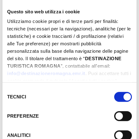
Questo sito web utilizza i cookie
Utilizziamo cookie propri e di terze parti per finalità:
Dal
tecniche (necessari per la navigazione), analitiche (per le
statistiche) e cookie traccianti / di profilazione (relativi
alle Tue preferenze) per mostrarti pubblicità
A
personalizzata sulla base della navigazione delle pagine
del sito. Il titolare del trattamento è “
DESTINAZIONE
TURISTICA ROMAGNA
”, contattabile all'email:
info@destinazioneromagna.emr.it
. Puoi accettare tutti i
Comune
cookie premendo il pulsante “Accetta tutti i cookie”,
proseguire cliccando su “Usa solo i cookie necessari" o
Selezione
gestire le tue preferenze facendo clic su “Personalizza”.
TECNICI
del
Qualora acconsenti a tutti i cookie i Tuoi dati potranno
consenso
Tipos
essere trasferiti da Google in USA, Paese che
PREFERENZE
attualmente non fornisce garanzie idonee per il
trattamento dei Tuoi dati. Google ha dichiarato
l’implementazione di misure supplementari di sicurezza a
ANALITICI