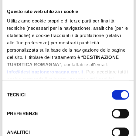
Questo sito web utilizza i cookie
Utilizziamo cookie propri e di terze parti per finalità:
Dal
tecniche (necessari per la navigazione), analitiche (per le
statistiche) e cookie traccianti / di profilazione (relativi
alle Tue preferenze) per mostrarti pubblicità
A
personalizzata sulla base della navigazione delle pagine
del sito. Il titolare del trattamento è “
DESTINAZIONE
TURISTICA ROMAGNA
”, contattabile all'email:
info@destinazioneromagna.emr.it
. Puoi accettare tutti i
Comune
cookie premendo il pulsante “Accetta tutti i cookie”,
proseguire cliccando su “Usa solo i cookie necessari" o
Selezione
gestire le tue preferenze facendo clic su “Personalizza”.
TECNICI
del
Qualora acconsenti a tutti i cookie i Tuoi dati potranno
consenso
Tipos
essere trasferiti da Google in USA, Paese che
PREFERENZE
attualmente non fornisce garanzie idonee per il
trattamento dei Tuoi dati. Google ha dichiarato
l’implementazione di misure supplementari di sicurezza a
ANALITICI