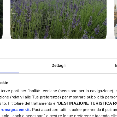
L'ÉTÉ EN FLEURS : DEUX
CHAMPS DE LAVANDE À
DÉCOUVRIR ENTRE LA
Dettagli
VALMARECCHIA ET LA
VALCONCA
ookie
terze parti per finalità: tecniche (necessari per la navigazione), a
azione (relativi alle Tue preferenze) per mostrarti pubblicità perso
to. Il titolare del trattamento è “
DESTINAZIONE TURISTICA
QUE FAIRE ?
romagna.emr.it
. Puoi accettare tutti i cookie premendo il pulsant
solo i cookie necessari" o gestire le tue preferenze facendo cli