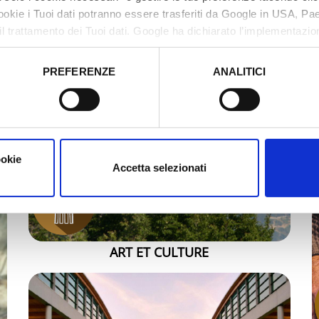
cookie i Tuoi dati potranno essere trasferiti da Google in USA, P
il trattamento dei Tuoi dati. Google ha dichiarato l’implementazi
tori, che abbiamo valutato essere sufficienti.
PREFERENZE
ANALITICI
o prestato e visualizzare le informazioni complete sul trattamento
ookie
Accetta selezionati
ART ET CULTURE