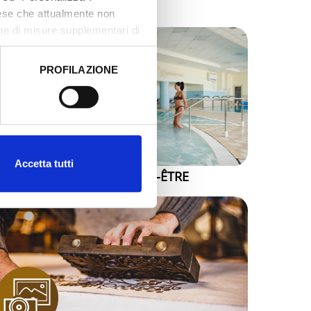
aese che attualmente non
one di misure supplementari di
PROFILAZIONE
 dati clicca qui:
Cookie
Accetta tutti
THERMES ET BIEN-ÊTRE