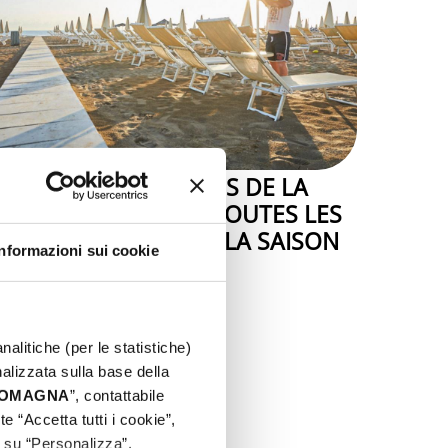
L'ÉTÉ SUR LES PLAGES DE LA
RIVIERA DE RIMINI : TOUTES LES
NOUVEAUTÉS POUR LA SAISON
Informazioni sui cookie
2026.
nalitiche (per le statistiche)
nalizzata sulla base della
 ROMAGNA
”, contattabile
e “Accetta tutti i cookie”,
c su “Personalizza”.