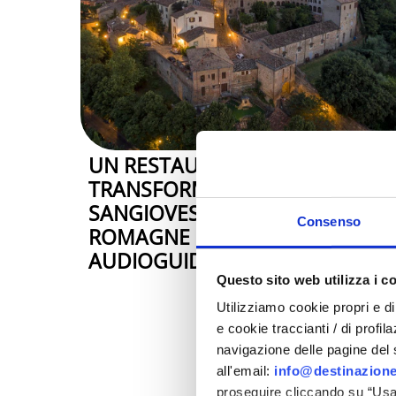
UN RESTAURANT SE
TRANSFORME EN MUSÉE : À LA
SANGIOVESA, ON DÉCOUVRE LA
Consenso
ROMAGNE GRÂCE À UN
AUDIOGUIDE
Questo sito web utilizza i c
Utilizziamo cookie propri e di 
e cookie traccianti / di profil
navigazione delle pagine del si
all'email:
info@destinazione
proseguire cliccando su “Usa 