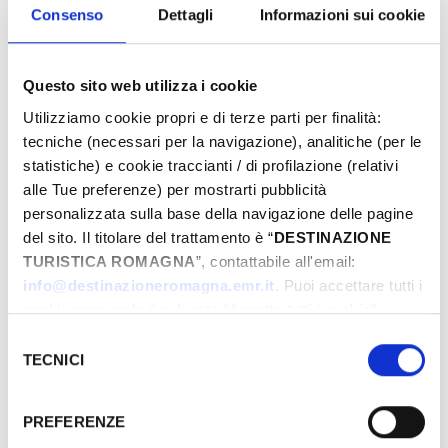
Eventi di Primavera Riviera Rimini
Consenso
Dettagli
Informazioni sui cookie
Questo sito web utilizza i cookie
Von
Utilizziamo cookie propri e di terze parti per finalità:
tecniche (necessari per la navigazione), analitiche (per le
statistiche) e cookie traccianti / di profilazione (relativi
Bis
alle Tue preferenze) per mostrarti pubblicità
personalizzata sulla base della navigazione delle pagine
del sito. Il titolare del trattamento è “
DESTINAZIONE
TURISTICA ROMAGNA
”, contattabile all'email:
Stadt
info@destinazioneromagna.emr.it
. Puoi accettare tutti i
cookie premendo il pulsante “Accetta tutti i cookie”,
proseguire cliccando su “Usa solo i cookie necessari" o
Selezione
Typen
gestire le tue preferenze facendo clic su “Personalizza”.
TECNICI
del
Qualora acconsenti a tutti i cookie i Tuoi dati potranno
consenso
essere trasferiti da Google in USA, Paese che
PREFERENZE
attualmente non fornisce garanzie idonee per il