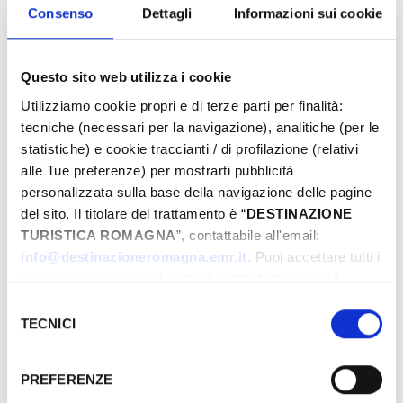
Eventi di Primavera Riviera Rimini
Consenso
Dettagli
Informazioni sui cookie
Questo sito web utilizza i cookie
Von
Utilizziamo cookie propri e di terze parti per finalità:
tecniche (necessari per la navigazione), analitiche (per le
statistiche) e cookie traccianti / di profilazione (relativi
Bis
alle Tue preferenze) per mostrarti pubblicità
personalizzata sulla base della navigazione delle pagine
del sito. Il titolare del trattamento è “
DESTINAZIONE
TURISTICA ROMAGNA
”, contattabile all'email:
Stadt
info@destinazioneromagna.emr.it
. Puoi accettare tutti i
cookie premendo il pulsante “Accetta tutti i cookie”,
proseguire cliccando su “Usa solo i cookie necessari" o
Selezione
Typen
gestire le tue preferenze facendo clic su “Personalizza”.
TECNICI
del
Qualora acconsenti a tutti i cookie i Tuoi dati potranno
consenso
essere trasferiti da Google in USA, Paese che
PREFERENZE
attualmente non fornisce garanzie idonee per il