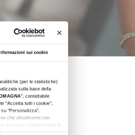
Informazioni sui cookie
nalitiche (per le statistiche)
nalizzata sulla base della
 ROMAGNA
”, contattabile
e “Accetta tutti i cookie”,
c su “Personalizza”.
aese che attualmente non
one di misure supplementari di