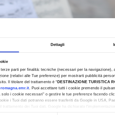
RESPIRARTE
San Giovanni in Marignano
Dettagli
ookie
5
Eventi Primavera 2025
terze parti per finalità: tecniche (necessari per la navigazione), a
azione (relativi alle Tue preferenze) per mostrarti pubblicità perso
ni
to. Il titolare del trattamento è “
DESTINAZIONE TURISTICA
romagna.emr.it
. Puoi accettare tutti i cookie premendo il pulsant
solo i cookie necessari" o gestire le tue preferenze facendo cli
cookie i Tuoi dati potranno essere trasferiti da Google in USA, P
il trattamento dei Tuoi dati. Google ha dichiarato l’implementazi
ni
tori, che abbiamo valutato essere sufficienti.