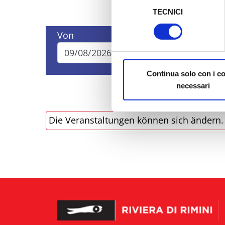
TECNICI
del
Al fine di revocare il consens
consenso
Policy
Von
Bis
Continua solo con i c
necessari
Die Veranstaltungen können sich ändern. B