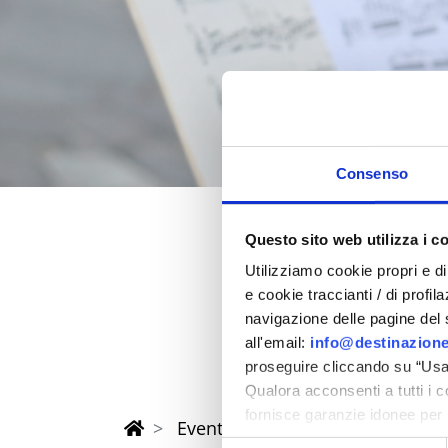
Consenso
Questo sito web utilizza i c
Feder 202
Utilizziamo cookie propri e di 
e cookie traccianti / di profil
in der Provinz Rimi
navigazione delle pagine del si
all'email:
info@destinazione
proseguire cliccando su “Usa 
Qualora acconsenti a tutti i 
fornisce garanzie idonee per 
Eventi di Primavera Riviera Rimi
sicurezza a Tutela dei naviga
Selezione