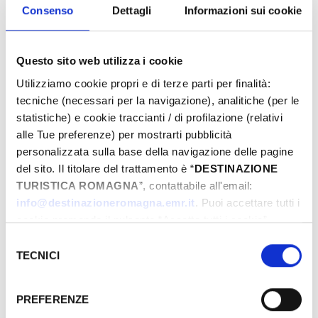
Eventi di Primavera Riviera Rimini
Consenso
Dettagli
Informazioni sui cookie
Questo sito web utilizza i cookie
Von
Utilizziamo cookie propri e di terze parti per finalità:
tecniche (necessari per la navigazione), analitiche (per le
statistiche) e cookie traccianti / di profilazione (relativi
Bis
alle Tue preferenze) per mostrarti pubblicità
personalizzata sulla base della navigazione delle pagine
del sito. Il titolare del trattamento è “
DESTINAZIONE
TURISTICA ROMAGNA
”, contattabile all'email:
Stadt
info@destinazioneromagna.emr.it
. Puoi accettare tutti i
cookie premendo il pulsante “Accetta tutti i cookie”,
proseguire cliccando su “Usa solo i cookie necessari" o
Selezione
Typen
gestire le tue preferenze facendo clic su “Personalizza”.
TECNICI
del
Qualora acconsenti a tutti i cookie i Tuoi dati potranno
consenso
essere trasferiti da Google in USA, Paese che
PREFERENZE
attualmente non fornisce garanzie idonee per il