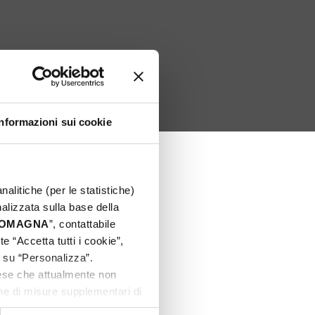
Informazioni sui cookie
nalitiche (per le statistiche)
nalizzata sulla base della
 ROMAGNA
”, contattabile
e “Accetta tutti i cookie”,
c su “Personalizza”.
aese che attualmente non
one di misure supplementari di