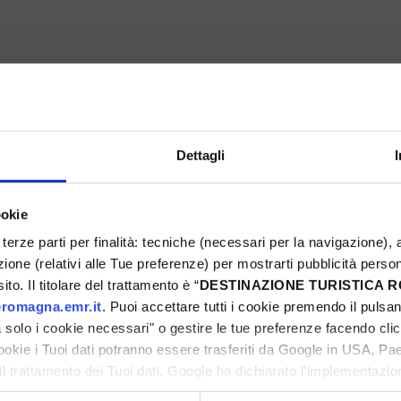
PASSATELLO-FEST
Montefiore Conca
Dettagli
ookie
5
Eventi Primavera 2025
terze parti per finalità: tecniche (necessari per la navigazione), a
azione (relativi alle Tue preferenze) per mostrarti pubblicità perso
ni
to. Il titolare del trattamento è “
DESTINAZIONE TURISTICA
romagna.emr.it
. Puoi accettare tutti i cookie premendo il pulsant
solo i cookie necessari" o gestire le tue preferenze facendo cli
cookie i Tuoi dati potranno essere trasferiti da Google in USA, P
il trattamento dei Tuoi dati. Google ha dichiarato l’implementazi
ni
tori, che abbiamo valutato essere sufficienti.