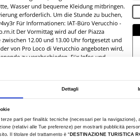
tte, Wasser und bequeme Kleidung mitbringen.
ervierung erforderlich. Um die Stunde zu buchen,
pv4vy3r Für Informationen: IAT-Büro Verucchio -
rn.it Der Vormittag wird auf der Piazza
e zwischen 12.00 und 13.00 Uhr fortgesetzt und
 der von Pro Loco di Verucchio angeboten wird,
nende zu verabschieden. Für Infos und
Dettagli
ookie
terze parti per finalità: tecniche (necessari per la navigazione), a
azione (relativi alle Tue preferenze) per mostrarti pubblicità perso
to. Il titolare del trattamento è “
DESTINAZIONE TURISTICA