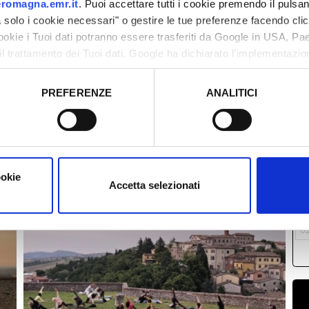
romagna.emr.it
. Puoi accettare tutti i cookie premendo il pulsant
solo i cookie necessari" o gestire le tue preferenze facendo cli
cookie i Tuoi dati potranno essere trasferiti da Google in USA, P
il trattamento dei Tuoi dati. Google ha dichiarato l’implementazi
tori, che abbiamo valutato essere sufficienti.
PREFERENZE
ANALITICI
o prestato e visualizzare le informazioni complete sul trattamento
M
2
0
1
ookie
Accetta selezionati
1
2
0