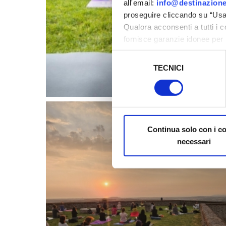
all'email:
info@destinazione
proseguire cliccando su “Usa 
Qualora acconsenti a tutti i 
fornisce garanzie idonee per 
sicurezza a Tutela dei naviga
Selezione
TECNICI
del
Al fine di revocare il consens
consenso
Policy
Continua solo con i c
necessari