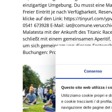
einzigartige Umgebung. Du musst eine Ma
Freier Eintritt je nach Verfügbarkeit, Res
klicke auf den Link: https://tinyurl.com/y
0541 673928 E-Mail: iat@comune.verucchio.
Malatesta mit der Ankunft des Titanic Rac
schließt mit einem gemeinsamen Aperitif,
um sich gemeinsam von diesem Festwoche
Buchungen: Pro Loco - (+39) 329 0491859
Consenso
Questo sito web utilizza i c
Utilizziamo cookie propri e di 
e cookie traccianti / di profil
navigazione delle pagine del si