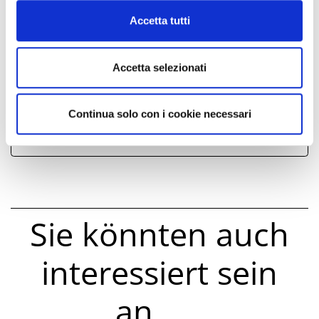
Cookie Policy
Accetta tutti
RespirArte
Arena alle Mura - Artiste Fuori dal Comune
Accetta selezionati
Il Borgo dei Bimbi - Cinema sotto la Luna
ALLEGATI
Continua solo con i cookie necessari
Sie könnten auch
interessiert sein
an......