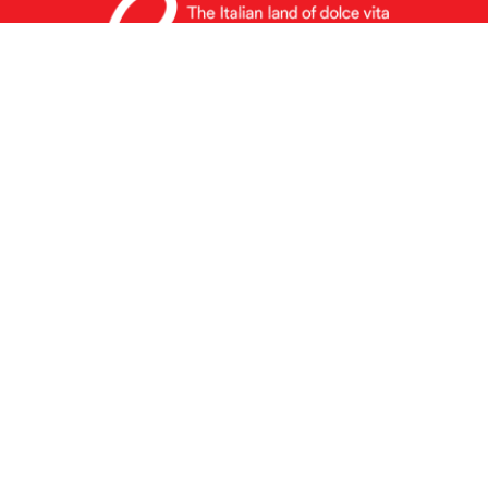
©
2026 Redaktion Riviera di Rimini
Piazzale Federico Fellini, 3 - 47921 Rimini (RN) |
info@riviera.rimini.it
Fremdenverkehrsbüros
Über uns
Datenschutzpolitik
Cookie-Politik
die Seite Facebook von Riviera di Rimini besuche
die Seite YouTube von Riviera di Rimini besuc
die Seite Flickr von Riviera di Rimini besuc