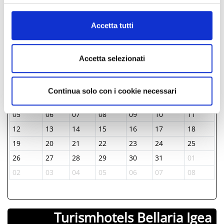
informazioni complete sul trattamento dati clicca qui:
AB 35.00 €
Cookie Policy
Accetta tutti
TAGE & STUNDEN
Accetta selezionati
Januar-1970
Mon
Die
Mit
Don
Fre
Sam
Son
Continua solo con i cookie necessari
29
30
31
01
02
03
04
05
06
07
08
09
10
11
12
13
14
15
16
17
18
19
20
21
22
23
24
25
26
27
28
29
30
31
01
02
03
04
05
06
07
08
Turismhotels Bellaria Igea