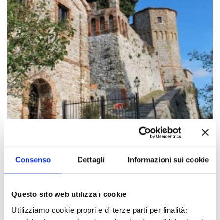
Die Veranstaltungen können sich ändern. Bitte
Consenso
Dettagli
Informazioni sui cookie
kontaktieren Sie die Organisatoren, bevor Sie
vor Ort sind.
Questo sito web utilizza i cookie
VERANSTALTUNGSLINK
Utilizziamo cookie propri e di terze parti per finalità: