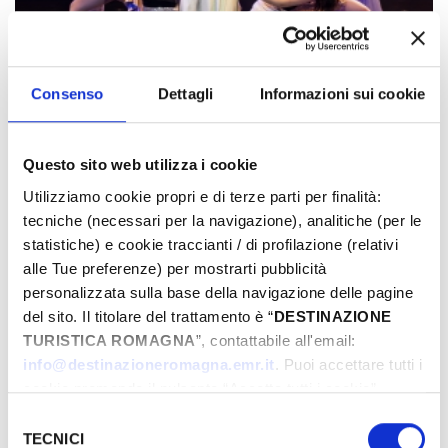
Consenso
Dettagli
Informazioni sui cookie
Questo sito web utilizza i cookie
Utilizziamo cookie propri e di terze parti per finalità:
tecniche (necessari per la navigazione), analitiche (per le
statistiche) e cookie traccianti / di profilazione (relativi
alle Tue preferenze) per mostrarti pubblicità
personalizzata sulla base della navigazione delle pagine
del sito. Il titolare del trattamento è “
DESTINAZIONE
TURISTICA ROMAGNA
”, contattabile all'email:
info@destinazioneromagna.emr.it
. Puoi accettare tutti i
cookie premendo il pulsante “Accetta tutti i cookie”,
proseguire cliccando su “Usa solo i cookie necessari" o
Selezione
gestire le tue preferenze facendo clic su “Personalizza”.
TECNICI
del