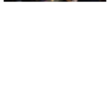
Kunstnacht: Kulturspaziergang zur
Entdeckung der Kunstschätze von
Rimini
Rimini
Rimini (RN)
17 Juni - 02 Sept 2026